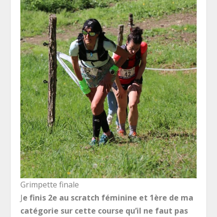
Grimpette finale
J
e finis 2
e
au scratch féminine et 1
ère
de ma
catégorie sur cette course qu’il ne faut pas